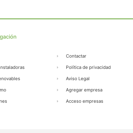
e
es
gación
Contactar
de
nstaladoras
Política de privacidad
enovables
Aviso Legal
umo
Agregar empresa
nes
Acceso empresas