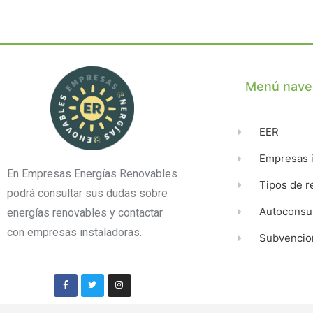
soluciones completas para la carga d
vehículos eléctricos. Realizamos
instalaciones en viviendas unifamiliar
y comunidades, adaptándonos a
Menú nave
cualquier modelo de coche y tipo de
cargador. Ofrecemos un servicio
integral con asesoría personalizada,
EER
instalación profesional y tramitación 
Empresas i
En Empresas Energías Renovables
Tipos de r
podrá consultar sus dudas sobre
Autocons
energías renovables y contactar
con empresas instaladoras.
Subvencio